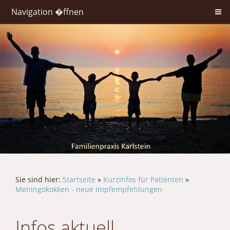
Navigation �ffnen
Sie sind hier:
Startseite
»
Kurzinfos für Patienten
»
Meningokokken - neue Impfempfehlungen
Infos aktuell...